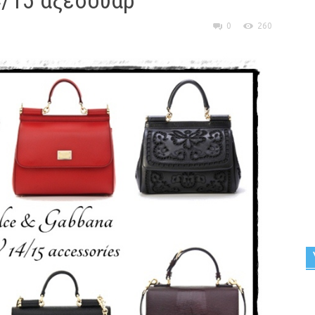
4/15 αξεσουάρ
0
260