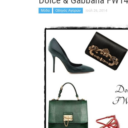
Dolce & Gabbana FW1
Μόδα
Οδηγός Αγορών
Ιούλ 26, 2014