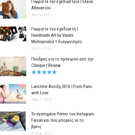
Γνωρίστε την σχεδιάστρια | Έλενα
Αθανασίου
Ιάν 24, 2015
Γνωρίστε τον σχεδιαστή |
Handmade Art by Vasilis
Michopoulos + διαγωνισμός
Μαΐ 9, 2015
Πούδρες για το πρόσωπό από την
Clinique | Review
Lancôme Άνοιξη 2016 | From Paris
with Love
Μαρ 7, 2016
Το αγαπημένο Primer του Instagram
Farsali και που μπορείς να το
βρεις
Ιούλ 6, 2017