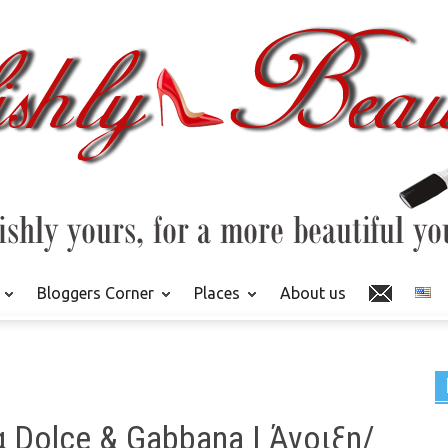
Bloggers Corner
Places
About us
 Dolce & Gabbana | Άνοιξη/