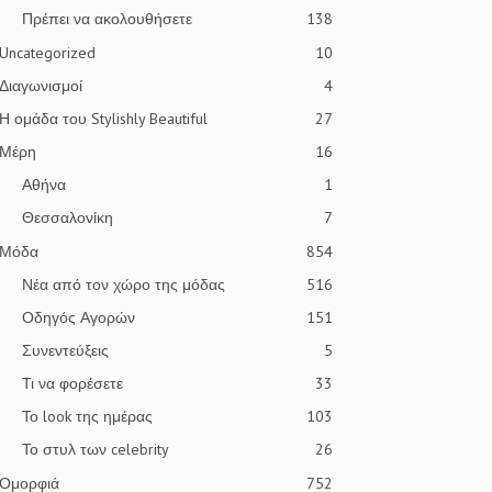
Πρέπει να ακολουθήσετε
138
Uncategorized
10
Διαγωνισμοί
4
Η ομάδα του Stylishly Beautiful
27
Μέρη
16
Αθήνα
1
Θεσσαλονίκη
7
Μόδα
854
Νέα από τον χώρο της μόδας
516
Οδηγός Αγορών
151
Συνεντεύξεις
5
Τι να φορέσετε
33
Το look της ημέρας
103
Το στυλ των celebrity
26
Ομορφιά
752