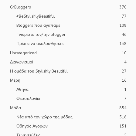
GrBloggers
370
#BeStylishlyBeautiful
77
Bloggers που αγαπάμε
108
Γνωρίστε τον/την blogger
46
Πρέπει να ακολουθήσετε
138
Uncategorized
10
Διαγωνισμοί
4
Η ομάδα του Stylishly Beautiful
27
Μέρη
16
Αθήνα
1
Θεσσαλονίκη
7
Μόδα
854
Νέα από τον χώρο της μόδας
516
Οδηγός Αγορών
151
Συνεντεύξεις
5