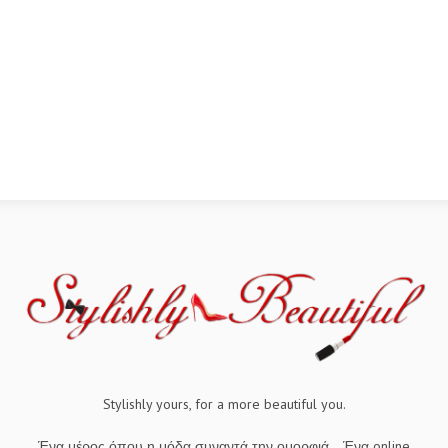
Stylishly yours, for a more beautiful you.
Ένα μέρος όπου η μόδα συναντά την ομορφιά... Ένα online