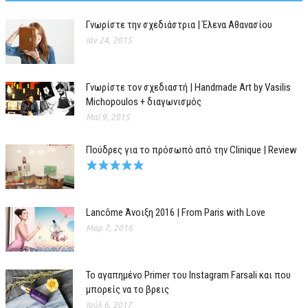
Γνωρίστε την σχεδιάστρια | Έλενα Αθανασίου
Ιάν 24, 2015
Γνωρίστε τον σχεδιαστή | Handmade Art by Vasilis
Michopoulos + διαγωνισμός
Μαΐ 9, 2015
Πούδρες για το πρόσωπό από την Clinique | Review
Lancôme Άνοιξη 2016 | From Paris with Love
Μαρ 7, 2016
Το αγαπημένο Primer του Instagram Farsali και που
μπορείς να το βρεις
Ιούλ 6, 2017