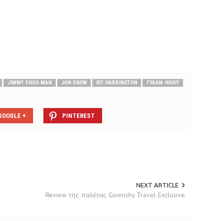
JIMMY CHOO MAN
JON SNOW
KIT HARRINGTON
ΓΥΑΛΙΑ ΗΛΙΟΥ
GOOGLE +
PINTEREST
NEXT ARTICLE
Review της παλέτας Givenchy Travel Exclusive