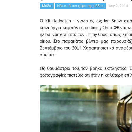
Μόδα
Νέα από τον χώρο της μόδας
Αυγ 2, 2014
Ο Kit
Harington
–
γνωστός ως
Jon Snow
από
καινούργια καμπάνια
του Jimmy Choo
Φθινόπωρ
ηλίου ‘Carrera’ από τον
Jimmy Choo,
όπως επίση
οίκου. Στο παρακάτω βίντεο μας παρουσιά
Σεπτέμβριο
του 2014.
Χαρακτηριστικά αναφέρει
άρωμα.
Ως θαυμάστρια του
,
τον βρήκα
εκπληκτικό
.
Έ
φωτογραφίες
πιστεύω ότι
ήταν
η καλύτερη επι