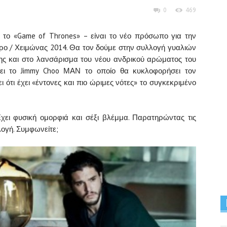
0
469
 το «
Game of Thrones»
–
είναι το νέο
πρόσωπο
για την
ο / Χειμώνας
2014
. Θα τον δούμε στην συλλογή γυαλιών
ς και στο λανσάρισμα του νέου ανδρικού αρώματος του
ζει το
Jimmy
Choo
ΜΑΝ
το οποίο θα κυκλοφορήσει τον
 ότι έχει «έντονες και πιο ώριμες νότες» το συγκεκριμένο
χει
φυσική ομορφιά
και σέξι βλέμμα
.
Παρατηρώντας
τις
λογή
.
Σ
υμφωνείτε
;