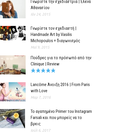
Γνωρίστε την σχεδιάστρια | Έλενα
Αθανασίου
Ιάν 24, 2015
Γνωρίστε τον σχεδιαστή |
Handmade Art by Vasilis
Michopoulos + διαγωνισμός
Μαΐ 9, 2015
Πούδρες για το πρόσωπό από την
Clinique | Review
Lancôme Άνοιξη 2016 | From Paris
with Love
Μαρ 7, 2016
Το αγαπημένο Primer του Instagram
Farsali και που μπορείς να το
βρεις
Ιούλ 6, 2017