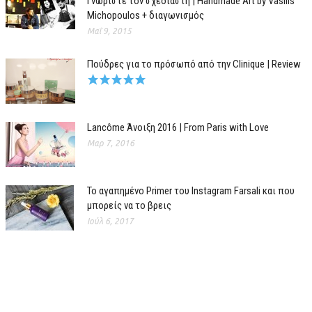
Γνωρίστε τον σχεδιαστή | Handmade Art by Vasilis
Michopoulos + διαγωνισμός
Μαΐ 9, 2015
Πούδρες για το πρόσωπό από την Clinique | Review
Lancôme Άνοιξη 2016 | From Paris with Love
Μαρ 7, 2016
Το αγαπημένο Primer του Instagram Farsali και που
μπορείς να το βρεις
Ιούλ 6, 2017