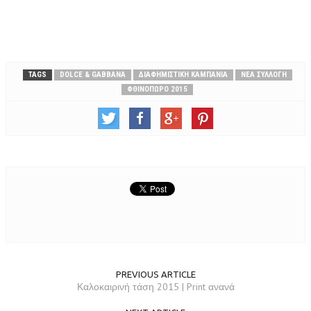
TAGS
DOLCE & GABBANA
ΔΙΑΦΗΜΙΣΤΙΚΉ ΚΑΜΠΆΝΙΑ
ΝΈΑ ΣΥΛΛΟΓΉ
ΦΘΙΝΌΠΩΡΟ 2015
PREVIOUS ARTICLE
Καλοκαιρινή τάση 2015 | Print ανανά