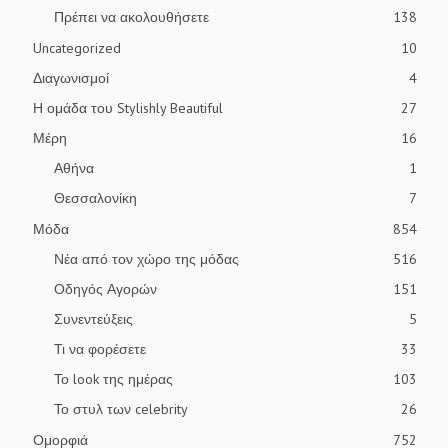
Πρέπει να ακολουθήσετε
138
Uncategorized
10
Διαγωνισμοί
4
Η ομάδα του Stylishly Beautiful
27
Μέρη
16
Αθήνα
1
Θεσσαλονίκη
7
Μόδα
854
Νέα από τον χώρο της μόδας
516
Οδηγός Αγορών
151
Συνεντεύξεις
5
Τι να φορέσετε
33
Το look της ημέρας
103
Το στυλ των celebrity
26
Ομορφιά
752