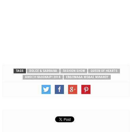
TAGS
DOLCE & GABBANA
FASHION SHOW
QUEEN OF HEARTS
ΑΝΟΙΞΗ ΚΑΛΟΚΑΊΡΙ 2018
ΕΒΔΟΜΆΔΑ ΜΌΔΑΣ ΜΙΛΆΝΟΥ