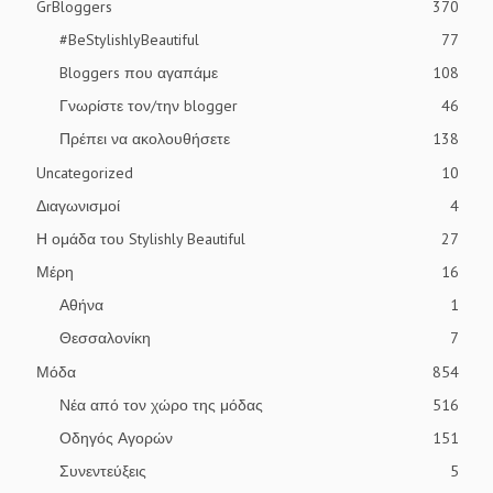
GrBloggers
370
#BeStylishlyBeautiful
77
Bloggers που αγαπάμε
108
Γνωρίστε τον/την blogger
46
Πρέπει να ακολουθήσετε
138
Uncategorized
10
Διαγωνισμοί
4
Η ομάδα του Stylishly Beautiful
27
Μέρη
16
Αθήνα
1
Θεσσαλονίκη
7
Μόδα
854
Νέα από τον χώρο της μόδας
516
Οδηγός Αγορών
151
Συνεντεύξεις
5