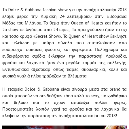
To Dolce & Gabbana fashion show για την άνοιξη καλοκαίρι 2018
έλαβε μέρος την Κυριακή 24 Σεπτεμβρίου στην Εβδομάδα
Μόδας του Μιλάνου.
Το θέμα ήταν Queen of Hearts και ήταν το
2ο show σε λιγότερο απο 24 ώρες. Το προηγούμενο ήταν το οχι
και τοσο κρυφό «Secret Show». Το Queen of Heart show ξεκίνησε
και τελείωσε με μαύρα σύνολα που αποτελούνταν απο
εσώρουχα, σακάκια, φούστες και φορέματα. Πολύχρωμα και
ενδιαφέροντα σχέδια έκλεψαν την παράσταση! Λουλούδια,
φρούτα και λαχανικά ήταν ένα μεγάλο κομμάτι της συλλογής.
Εντυπωσιακά αξεσουάρ όπως τιάρες, σκουλαρίκια, κολιέ και
φυσικά γυαλιά ηλίου τράβηξαν τα βλέμματα.
Η εταιρεία Dolce & Gabbana είναι σίγουρα μέσα στα brand τα
οποία μπορούν να συνδυάζουν τόσο καλά το sexy, παιχνιδιάρικο
και θηλυκό και το έχουν αποδείξει πολλές φορές.
Προετοιμαστείτε λοιπόν γιατί τα φρούτα και τα λαχανικά θα
κλέψουν την παράσταση την άνοιξη και καλοκαίρι του 2018!