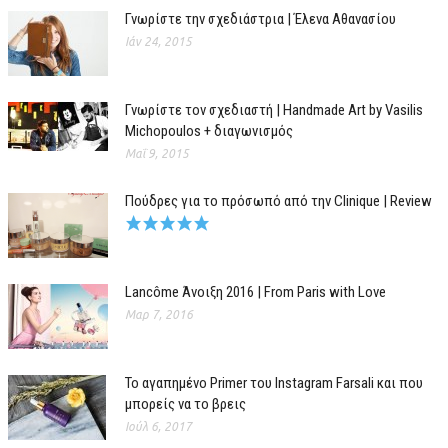
Γνωρίστε την σχεδιάστρια | Έλενα Αθανασίου
Ιάν 24, 2015
Γνωρίστε τον σχεδιαστή | Handmade Art by Vasilis
Michopoulos + διαγωνισμός
Μαΐ 9, 2015
Πούδρες για το πρόσωπό από την Clinique | Review
Lancôme Άνοιξη 2016 | From Paris with Love
Μαρ 7, 2016
Το αγαπημένο Primer του Instagram Farsali και που
μπορείς να το βρεις
Ιούλ 6, 2017