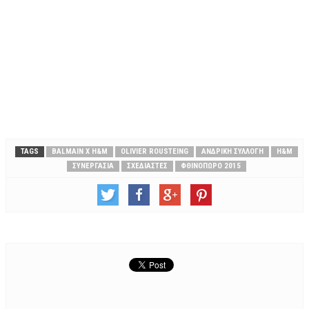
TAGS
BALMAIN X H&M
OLIVIER ROUSTEING
ΑΝΔΡΙΚΉ ΣΥΛΛΟΓΉ
Η&Μ
ΣΥΝΕΡΓΑΣΊΑ
ΣΧΕΔΙΑΣΤΈΣ
ΦΘΙΝΌΠΩΡΟ 2015