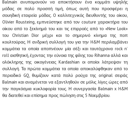
Balmain ανυπομονούν να αποκτήσουν ένα κομμάτι υψηλής
μόδας σε πολύ προσιτή τιμή, όπως αυτή που προσφέρει η
σουηδική εταιρεία μόδας. O καλλιτεχνικός διευθυντής του οίκου,
Olivier Rousteing, εμπνεύστηκε από τον couture χαρακτήρα του
οίκου από το ξεκίνημά του και τις επιρροές από το «New Look»
του Christian Dior μέχρι και το σημερινό κίνημα της ποπ
κουλτούρας. Η ανδρική συλλογή του για την H&M περιλαμβάνει
κομμάτια τα οποία αποπνέουν μία σέξι και ταυτόχρονα rock n’
roll αισθητική, έχοντας την εύνοια της φίλης του Rihanna αλλά και
ολόκληρης της οικογένειας Kardashian οι οποίοι λάτρεψαν τη
συλλογή. Τα πρώτα κομμάτια τα οποία αποκαλύφθηκαν από το
περιοδικό GQ, θυμίζουν κατά πολύ ρούχα της original σειράς
Balmain και αναμένεται να εξαντληθούν σε μόλις λίγες ώρες από
την παγκόσμια κυκλοφορία τους. Η συνεργασία Balmain x H&M
θα διατεθεί και επίσημα προς πώληση στις 5 Νοεμβρίου.