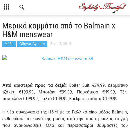
Μερικά κομμάτια από το Balmain x
H&M menswear
Μόδα
Οδηγός Αγορών
Σεπ 15, 2015
Από αριστερά προς τα δεξιά:
Boiler Suit €79.99, Δερμάτινο
τζάκετ €199.99, Μποτάκι €99.99, Πουκάμισο
€
49.99, Τζιν
παντελόνι
€
199.99, Παλτό €149.99, Backpack τσάντα €149.99
Η νέα συνεργασία της H&M με το Γαλλικό οίκο μόδας Balmain,
ενθουσίασε το κοινό της μόδας από την πρώτη κιόλας στιγμή
που ανακοινώθηκε. Όλο και περισσότεροι θαυμαστές του