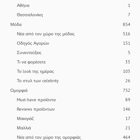
Αθήνα
1
Θεσσαλονίκη
7
Μόδα
854
Νέα από τον χώρο της μόδας
516
Οδηγός Αγορών
151
Συνεντεύξεις
5
Τι να φορέσετε
33
Το look της ημέρας
103
Το στυλ των celebrity
26
Ομορφιά
752
Must-have προϊόντα
89
Reviews προϊόντων
146
Μακιγιάζ
17
Μαλλιά
21
Νέα από τον χώρο της ομορφιάς
464