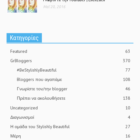
Μαΐ 20, 2016
Kατηγορίες
Featured
63
GrBloggers
370
#BeStylishlyBeautiful
77
Bloggers που αγαπάμε
108
Γνωρίστε τον/την blogger
46
Πρέπει να ακολουθήσετε
138
Uncategorized
10
Διαγωνισμοί
4
Η ομάδα του Stylishly Beautiful
27
Μέρη
16