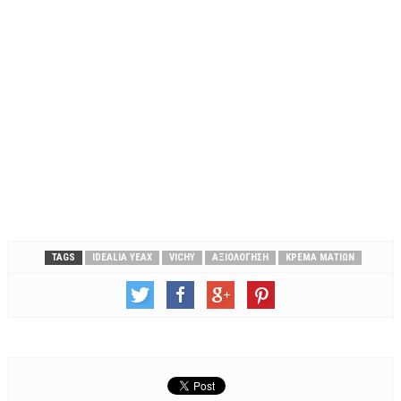
TAGS
IDEALIA YEAX
VICHY
ΑΞΙΟΛΌΓΗΣΗ
ΚΡΈΜΑ ΜΑΤΙΏΝ