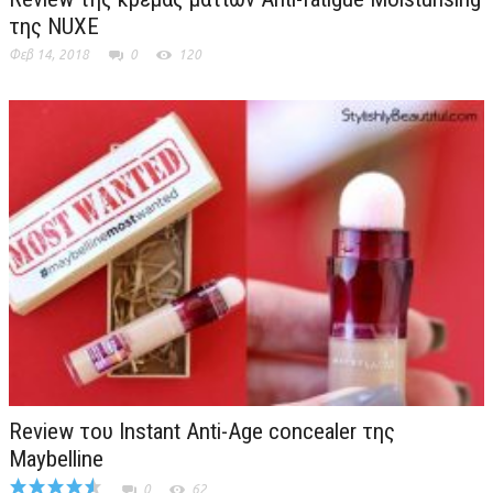
της NUXE
Φεβ 14, 2018
0
120
Review του Instant Anti-Age concealer της
Maybelline
0
62