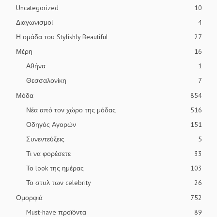
Uncategorized
10
Διαγωνισμοί
4
Η ομάδα του Stylishly Beautiful
27
Μέρη
16
Αθήνα
1
Θεσσαλονίκη
7
Μόδα
854
Νέα από τον χώρο της μόδας
516
Οδηγός Αγορών
151
Συνεντεύξεις
5
Τι να φορέσετε
33
Το look της ημέρας
103
Το στυλ των celebrity
26
Ομορφιά
752
Must-have προϊόντα
89