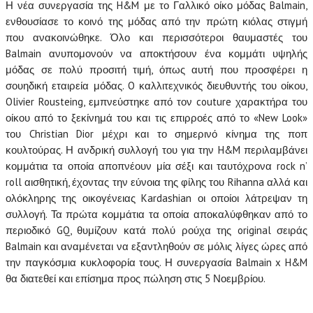
Η νέα συνεργασία της H&M με το Γαλλικό οίκο μόδας Balmain,
ενθουσίασε το κοινό της μόδας από την πρώτη κιόλας στιγμή
που ανακοινώθηκε. Όλο και περισσότεροι θαυμαστές του
Balmain ανυπομονούν να αποκτήσουν ένα κομμάτι υψηλής
μόδας σε πολύ προσιτή τιμή, όπως αυτή που προσφέρει η
σουηδική εταιρεία μόδας. O καλλιτεχνικός διευθυντής του οίκου,
Olivier Rousteing, εμπνεύστηκε από τον couture χαρακτήρα του
οίκου από το ξεκίνημά του και τις επιρροές από το «New Look»
του Christian Dior μέχρι και το σημερινό κίνημα της ποπ
κουλτούρας. Η ανδρική συλλογή του για την H&M περιλαμβάνει
κομμάτια τα οποία αποπνέουν μία σέξι και ταυτόχρονα rock n’
roll αισθητική, έχοντας την εύνοια της φίλης του Rihanna αλλά και
ολόκληρης της οικογένειας Kardashian οι οποίοι λάτρεψαν τη
συλλογή. Τα πρώτα κομμάτια τα οποία αποκαλύφθηκαν από το
περιοδικό GQ, θυμίζουν κατά πολύ ρούχα της original σειράς
Balmain και αναμένεται να εξαντληθούν σε μόλις λίγες ώρες από
την παγκόσμια κυκλοφορία τους. Η συνεργασία Balmain x H&M
θα διατεθεί και επίσημα προς πώληση στις 5 Νοεμβρίου.