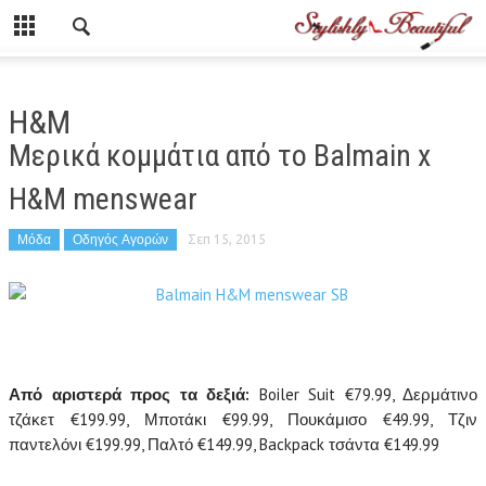
Η&Μ
Μερικά κομμάτια από το Balmain x
H&M menswear
Μόδα
Οδηγός Αγορών
Σεπ 15, 2015
Από αριστερά προς τα δεξιά:
Boiler Suit €79.99, Δερμάτινο
τζάκετ €199.99, Μποτάκι €99.99, Πουκάμισο
€
49.99, Τζιν
παντελόνι
€
199.99, Παλτό €149.99, Backpack τσάντα €149.99