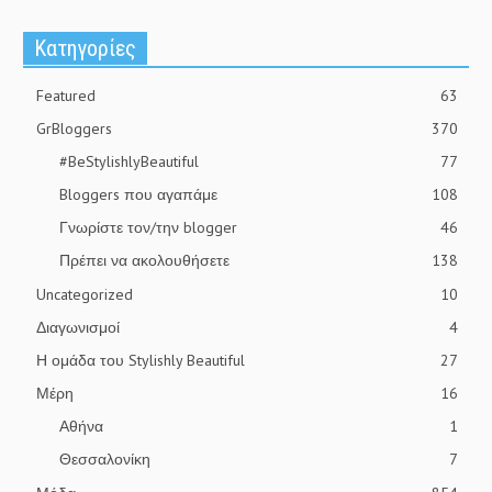
Kατηγορίες
Featured
63
GrBloggers
370
#BeStylishlyBeautiful
77
Bloggers που αγαπάμε
108
Γνωρίστε τον/την blogger
46
Πρέπει να ακολουθήσετε
138
Uncategorized
10
Διαγωνισμοί
4
Η ομάδα του Stylishly Beautiful
27
Μέρη
16
Αθήνα
1
Θεσσαλονίκη
7