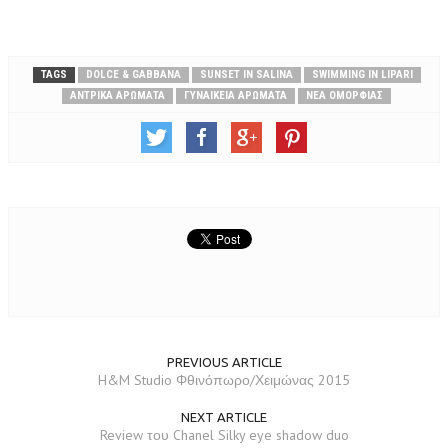
TAGS
DOLCE & GABBANA
SUNSET IN SALINA
SWIMMING IN LIPARI
ΑΝΤΡΙΚΆ ΑΡΏΜΑΤΑ
ΓΥΝΑΙΚΕΊΑ ΑΡΏΜΑΤΑ
ΝΈΑ ΟΜΟΡΦΙΆΣ
PREVIOUS ARTICLE
H&M Studio Φθινόπωρο/Χειμώνας 2015
NEXT ARTICLE
Review του Chanel Silky eye shadow duo