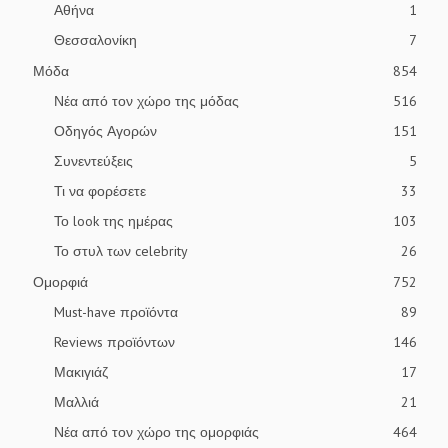
Αθήνα
1
Θεσσαλονίκη
7
Μόδα
854
Νέα από τον χώρο της μόδας
516
Οδηγός Αγορών
151
Συνεντεύξεις
5
Τι να φορέσετε
33
Το look της ημέρας
103
Το στυλ των celebrity
26
Ομορφιά
752
Must-have προϊόντα
89
Reviews προϊόντων
146
Μακιγιάζ
17
Μαλλιά
21
Νέα από τον χώρο της ομορφιάς
464