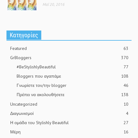
Μαΐ 20, 2016
Kατηγορίες
Featured
63
GrBloggers
370
#BeStylishlyBeautiful
77
Bloggers που αγαπάμε
108
Γνωρίστε τον/την blogger
46
Πρέπει να ακολουθήσετε
138
Uncategorized
10
Διαγωνισμοί
4
Η ομάδα του Stylishly Beautiful
27
Μέρη
16