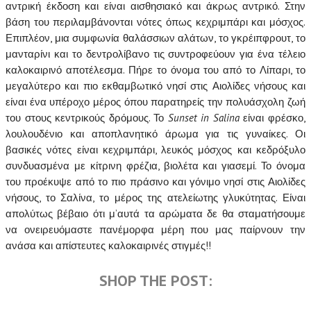
αντρική έκδοση και είναι αισθησιακό και άκρως αντρικό. Στην
βάση του περιλαμβάνονται νότες όπως κεχριμπάρι και μόσχος.
Επιπλέον, μια συμφωνία θαλάσσιων αλάτων, το γκρέιπφρουτ, το
μανταρίνι και το δεντρολίβανο τις συντροφεύουν για ένα τέλειο
καλοκαιρινό αποτέλεσμα. Πήρε το όνομα του από το Λίπαρι, το
μεγαλύτερο και πιο εκθαμβωτικό νησί στις Αιολίδες νήσους και
είναι ένα υπέροχο μέρος όπου παρατηρείς την πολυάσχολη ζωή
του στους κεντρικούς δρόμους. Το
Sunset in Salina
είναι φρέσκο,
λουλουδένιο και αποπλανητικό άρωμα για τις γυναίκες. Οι
βασικές νότες είναι κεχριμπάρι, λευκός μόσχος και κεδρόξυλο
συνδυασμένα με κίτρινη φρέζια, βιολέτα και γιασεμί. Το όνομα
του προέκυψε από το πιο πράσινο και γόνιμο νησί στις Αιολίδες
νήσους, το Σαλίνα, το μέρος της ατελείωτης γλυκύτητας. Είναι
απολύτως βέβαιο ότι μ’αυτά τα αρώματα δε θα σταματήσουμε
να ονειρευόμαστε πανέμορφα μέρη που μας παίρνουν την
ανάσα και απίστευτες καλοκαιρινές στιγμές!!
SHOP THE POST: